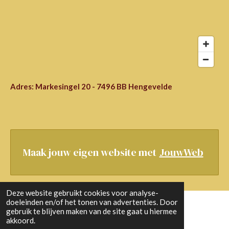
Adres: Markesingel 20 - 7496 BB Hengevelde
Maak jouw eigen website met
JouwWeb
Deze website gebruikt cookies voor analyse-
doeleinden en/of het tonen van advertenties. Door
gebruik te blijven maken van de site gaat u hiermee
© 2023 - 2026 BijdeB&B
akkoord.