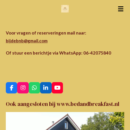
Ga
direct
naar
de
Voor vragen of reserveringen mail naar:
hoofdinhoud
bijdebnb@gmail.com
Of stuur een berichtje via WhatsApp: 06-42075840
F
I
W
L
Y
a
n
h
i
o
c
s
a
n
u
Ook aangesloten bij www.bedandbreakfast.nl
e
t
t
k
T
b
a
s
e
u
o
g
A
d
b
o
r
p
I
e
k
a
p
n